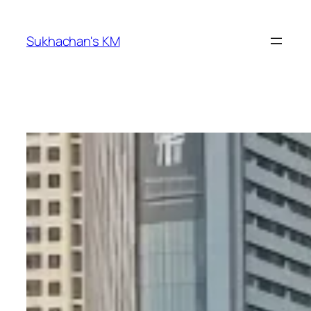
ข้าม
ไป
Sukhachan's KM
ยัง
เนื้อหา