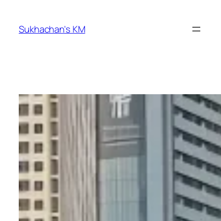
ข้าม
ไป
Sukhachan's KM
ยัง
เนื้อหา