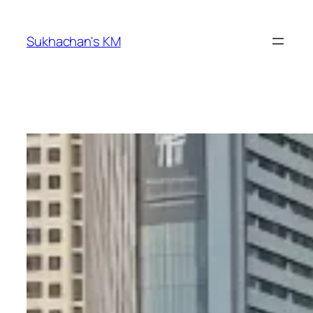
ข้าม
ไป
Sukhachan's KM
ยัง
เนื้อหา