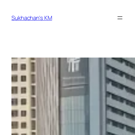
ข้าม
ไป
Sukhachan's KM
ยัง
เนื้อหา