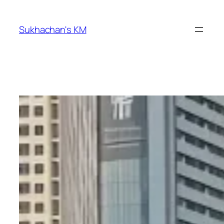
ข้าม
ไป
Sukhachan's KM
ยัง
เนื้อหา