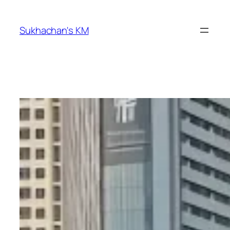
ข้าม
ไป
Sukhachan's KM
ยัง
เนื้อหา