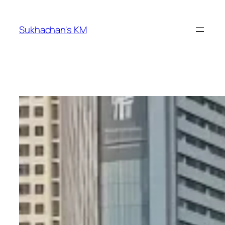
ข้าม
ไป
Sukhachan's KM
ยัง
เนื้อหา