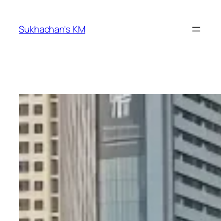
ข้าม
ไป
Sukhachan's KM
ยัง
เนื้อหา