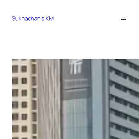
ข้าม
ไป
Sukhachan's KM
ยัง
เนื้อหา