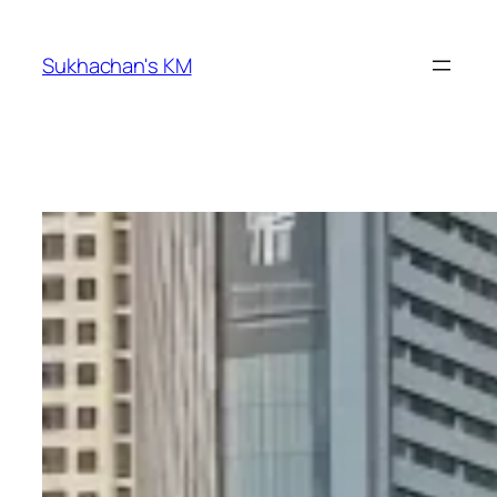
ข้าม
ไป
Sukhachan's KM
ยัง
เนื้อหา