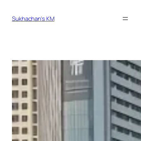
ข้าม
ไป
Sukhachan's KM
ยัง
เนื้อหา