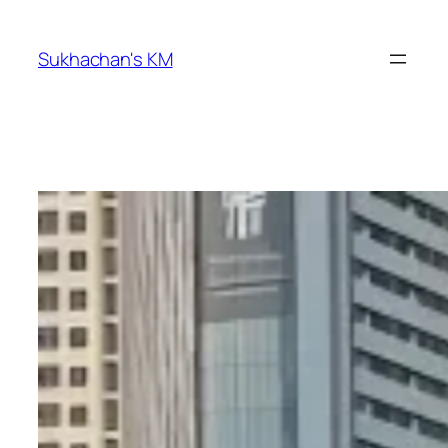
ข้าม
ไป
Sukhachan's KM
ยัง
เนื้อหา