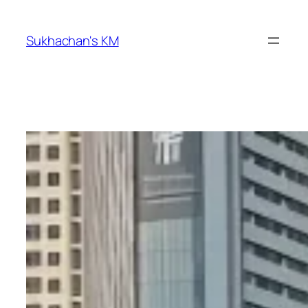
ข้าม
ไป
Sukhachan's KM
ยัง
เนื้อหา