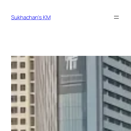
ข้าม
ไป
Sukhachan's KM
ยัง
เนื้อหา