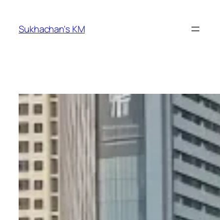
ข้าม
ไป
Sukhachan's KM
ยัง
เนื้อหา