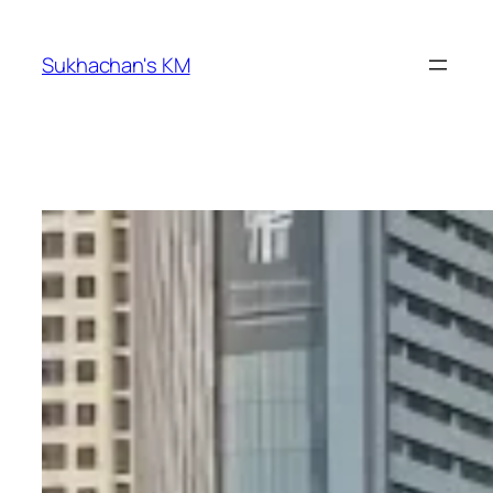
ข้าม
ไป
Sukhachan's KM
ยัง
เนื้อหา