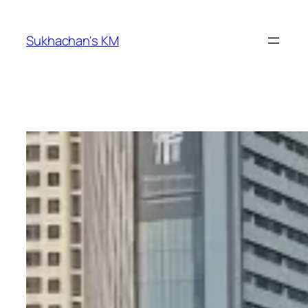
ข้าม
ไป
Sukhachan's KM
ยัง
เนื้อหา