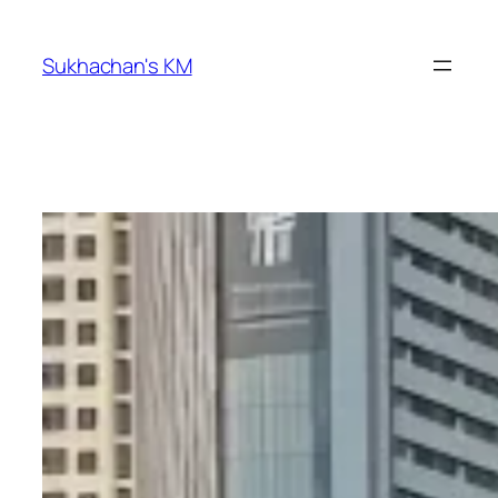
ข้าม
ไป
Sukhachan's KM
ยัง
เนื้อหา