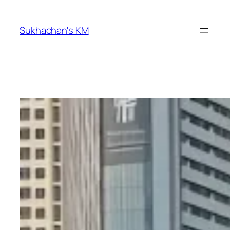
ข้าม
ไป
Sukhachan's KM
ยัง
เนื้อหา