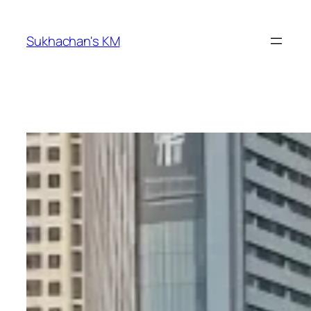
ข้าม
ไป
Sukhachan's KM
ยัง
เนื้อหา